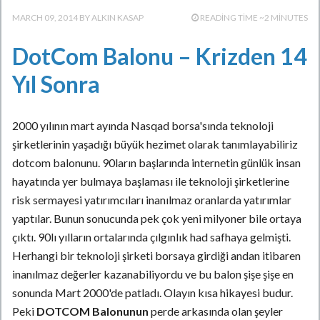
MARCH 09, 2014
ALKIN KASAP
READING TIME ~2 MINUTES
DotCom Balonu – Krizden 14
Yıl Sonra
2000 yılının mart ayında Nasqad borsa'sında teknoloji
şirketlerinin yaşadığı büyük hezimet olarak tanımlayabiliriz
dotcom balonunu. 90ların başlarında internetin günlük insan
hayatında yer bulmaya başlaması ile teknoloji şirketlerine
risk sermayesi yatırımcıları inanılmaz oranlarda yatırımlar
yaptılar. Bunun sonucunda pek çok yeni milyoner bile ortaya
çıktı. 90lı yılların ortalarında çılgınlık had safhaya gelmişti.
Herhangi bir teknoloji şirketi borsaya girdiği andan itibaren
inanılmaz değerler kazanabiliyordu ve bu balon şişe şişe en
sonunda Mart 2000'de patladı. Olayın kısa hikayesi budur.
Peki
DOTCOM Balonunun
perde arkasında olan şeyler