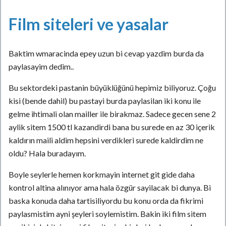
Film siteleri ve yasalar
Baktim wmaracinda epey uzun bi cevap yazdim burda da
paylasayim dedim..
Bu sektordeki pastanin büyüklüğünü hepimiz biliyoruz. Çoğu
kisi (bende dahil) bu pastayi burda paylasilan iki konu ile
gelme ihtimali olan mailler ile birakmaz. Sadece gecen sene 2
aylik sitem 1500 tl kazandirdi bana bu surede en az 30 içerik
kaldırın maili aldim hepsini verdikleri surede kaldirdim ne
oldu? Hala buradayım.
Boyle seylerle hemen korkmayin internet git gide daha
kontrol altina alınıyor ama hala özgür sayilacak bi dunya. Bi
baska konuda daha tartisiliyordu bu konu orda da fikrimi
paylasmistim ayni şeyleri soylemistim. Bakin iki film sitem