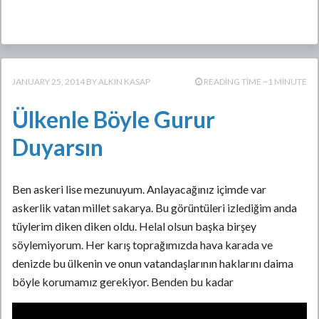
JANUARY 25, 2014
ALKIN KASAP
READING TIME ~1 MINUTE
Ülkenle Böyle Gurur
Duyarsın
Ben askeri lise mezunuyum. Anlayacağınız içimde var
askerlik vatan millet sakarya. Bu görüntüleri izlediğim anda
tüylerim diken diken oldu. Helal olsun başka birşey
söylemiyorum. Her karış toprağımızda hava karada ve
denizde bu ülkenin ve onun vatandaşlarının haklarını daima
böyle korumamız gerekiyor. Benden bu kadar