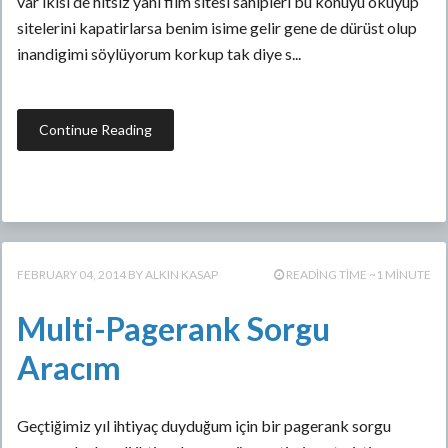
var ikisi de hitsiz yani film sitesi sahipleri bu konuyu okuyup
sitelerini kapatirlarsa benim isime gelir gene de dürüst olup
inandigimi söylüyorum korkup tak diye s...
Continue Reading
FEBRUARY 04, 2014
ALKIN KASAP
READING TIME ~1 MINUTE
Multi-Pagerank Sorgu
Aracım
Geçtiğimiz yıl ihtiyaç duyduğum için bir pagerank sorgu