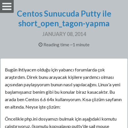
Centos Sunucuda Putty ile
short_open_tagon-yapma
JANUARY 08, 2014
Reading time ~1 minute
Bugün ihtiyacım olduğu için yabancı forumlarda çok
araştırdım. Direk bunu arayacak kişilere yardımcı olması
açısından paylaşıyorum bunun nasıl yapılacağını. Linux'a yeni
başlamışsanız benim gibi bu konular biraz kasacaktır. Bu
arada ben Centos 6.6 64x kullanıyorum. Kısa çözüm sayfanın
en altında. Neyse işte çözüm:
Öncelikle php.ini dosyamızı bulmak için aşağıdaki komutu
çalıştırıyoruz. (komutu kopyalayıp putty'de sağ mouse