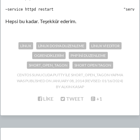
~service httpd restart                                "server
Hepsi bu kadar. Teşekkür ederim.
LINUX
LINUX DOSYA DUZENLEME
LINUX VI EDITOR
OGRENDIKLERIM
PHP INI DUZENLEME
SHORT_OPEN_TAGON
SHORT OPEN TAGON
CENTOS SUNUCUDA PUTTY ILE SHORT_OPEN_TAGON-YAPMA
WAS PUBLISHED ON
JANUARY 08, 2014
(REVISED:
01/16/2024
)
ALKIN KASAP
LIKE
TWEET
+1