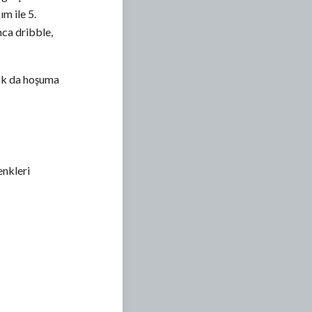
m ile 5.
nca dribble,
ok da hoşuma
enkleri