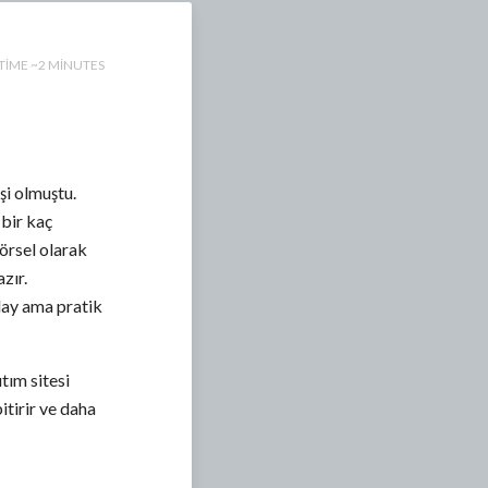
TIME ~2 MINUTES
şi olmuştu.
 bir kaç
görsel olarak
zır.
lay ama pratik
tım sitesi
itirir ve daha