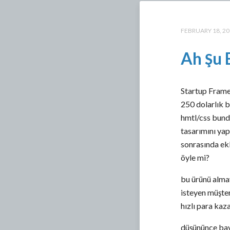
FEBRUARY 18, 2
Ah Şu 
Startup Framew
250 dolarlık b
hmtl/css bundl
tasarımını yapı
sonrasında ek
öyle mi?
bu ürünü almay
isteyen müşter
hızlı para ka
düşününce baya