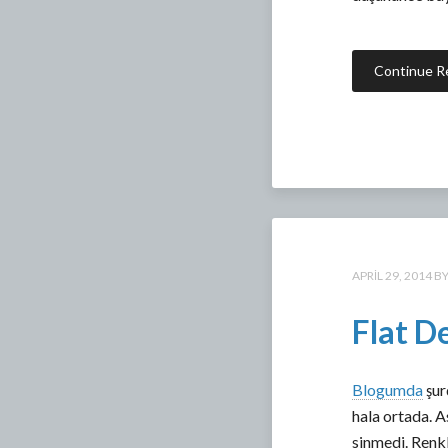
Continue R
APRIL 29, 2014
Flat D
Blogumda
şur
hala ortada. 
sinmedi. Renkl