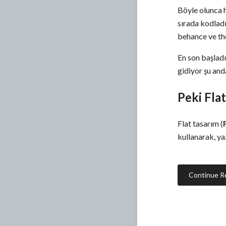
Böyle olunca h
sırada kodladı
behance ve the
En son başlad
gidiyor şu and
Peki Fla
Flat tasarım (
kullanarak, yaz
Continue R